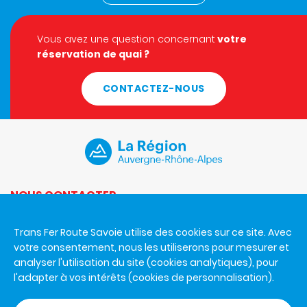
Vous avez une question concernant
votre
réservation de quai ?
CONTACTEZ-NOUS
NOUS CONTACTER
Du lundi au vendredi de 8h30 à 12h et de 14h à 17h.
Trans Fer Route Savoie utilise des cookies sur ce site. Avec
Trans Fer Route Savoie
votre consentement, nous les utiliserons pour mesurer et
926 A avenue de la Houille Blanche
analyser l'utilisation du site (cookies analytiques), pour
73000 Chambéry
l'adapter à vos intérêts (cookies de personnalisation).
+33 4 79 65 80 27