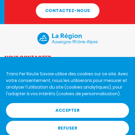
CONTACTEZ-NOUS
NOUS CONTACTER
Du lundi au vendredi de 8h30 à 12h et de 14h à 17h.
Trans Fer Route Savoie utilise des cookies sur ce site. Avec
Trans Fer Route Savoie
votre consentement, nous les utiliserons pour mesurer et
926 A avenue de la Houille Blanche
analyser l'utilisation du site (cookies analytiques), pour
73000 Chambéry
l'adapter à vos intérêts (cookies de personnalisation).
+33 4 79 65 80 27
ACCEPTER
RÈGLEMENT GÉNÉRAL DES GARES ROUTIÈRES
REFUSER