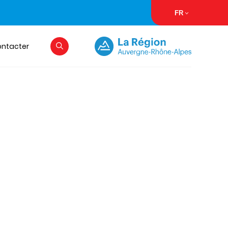
FR
ontacter