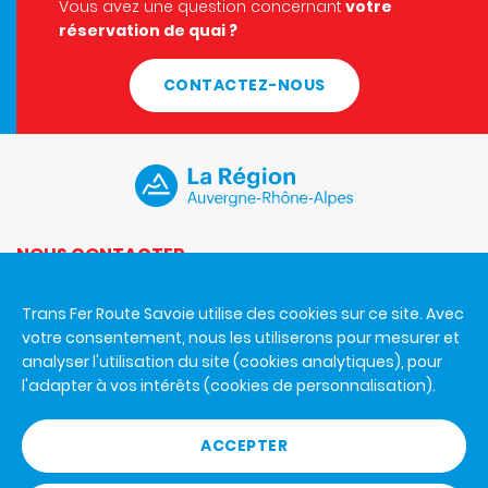
Vous avez une question concernant
votre
réservation de quai ?
CONTACTEZ-NOUS
NOUS CONTACTER
Du lundi au vendredi de 8h30 à 12h et de 14h à 17h.
Trans Fer Route Savoie utilise des cookies sur ce site. Avec
Trans Fer Route Savoie
votre consentement, nous les utiliserons pour mesurer et
926 A avenue de la Houille Blanche
analyser l'utilisation du site (cookies analytiques), pour
73000 Chambéry
l'adapter à vos intérêts (cookies de personnalisation).
+33 4 79 65 80 27
ACCEPTER
RÈGLEMENT GÉNÉRAL DES GARES ROUTIÈRES