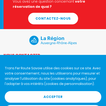
Vous avez une question concernant
votre
réservation de quai ?
CONTACTEZ-NOUS
NOUS CONTACTER
Du lundi au vendredi de 8h30 à 12h et de 14h à 17h.
Trans Fer Route Savoie utilise des cookies sur ce site. Avec
Trans Fer Route Savoie
votre consentement, nous les utiliserons pour mesurer et
926 A avenue de la Houille Blanche
analyser l'utilisation du site (cookies analytiques), pour
73000 Chambéry
l'adapter à vos intérêts (cookies de personnalisation).
+33 4 79 65 80 27
ACCEPTER
RÈGLEMENT GÉNÉRAL DES GARES ROUTIÈRES