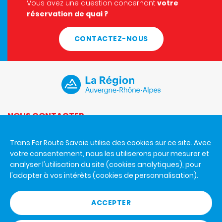
Vous avez une question concernant
votre
réservation de quai ?
CONTACTEZ-NOUS
NOUS CONTACTER
Du lundi au vendredi de 8h30 à 12h et de 14h à 17h.
Trans Fer Route Savoie utilise des cookies sur ce site. Avec
Trans Fer Route Savoie
votre consentement, nous les utiliserons pour mesurer et
926 A avenue de la Houille Blanche
analyser l'utilisation du site (cookies analytiques), pour
73000 Chambéry
l'adapter à vos intérêts (cookies de personnalisation).
+33 4 79 65 80 27
ACCEPTER
RÈGLEMENT GÉNÉRAL DES GARES ROUTIÈRES