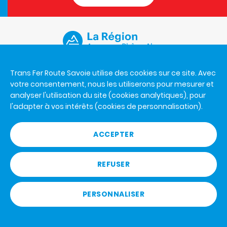
CONTACT US
Trans Fer Route Savoie utilise des cookies sur ce site. Avec
votre consentement, nous les utiliserons pour mesurer et
Monday to Friday 8:30am -12pm and 2pm-5pm
analyser l'utilisation du site (cookies analytiques), pour
Trans Fer Route Savoie
l'adapter à vos intérêts (cookies de personnalisation).
926 A avenue de la Houille Blanche
73000 Chambéry
ACCEPTER
+33 4 79 65 80 27
REFUSER
GENERAL BUS STATION REGULATIONS
PERSONNALISER
Conception
Legal notice