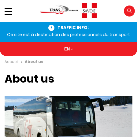
TRAFFIC INFO:
Ce site est à destination des professionnels du transport
EN
Accueil
About us
About us